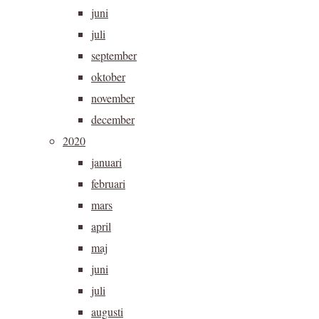
juni
juli
september
oktober
november
december
2020
januari
februari
mars
april
maj
juni
juli
augusti