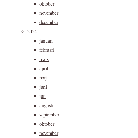
oktober
november
december
2024
januari
februari
mars
april
maj
juni
juli
augusti
september
oktober
november