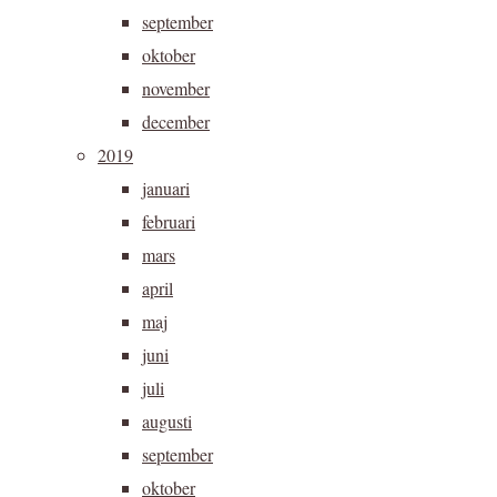
september
oktober
november
december
2019
januari
februari
mars
april
maj
juni
juli
augusti
september
oktober