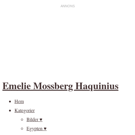
Emelie Mossberg Haquinius
Hem
Kategorier
Bilder ♥
Egypten ♥