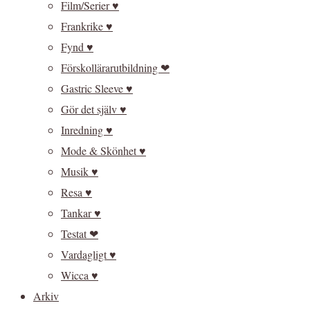
Film/Serier ♥
Frankrike ♥
Fynd ♥
Förskollärarutbildning ❤
Gastric Sleeve ♥
Gör det själv ♥
Inredning ♥
Mode & Skönhet ♥
Musik ♥
Resa ♥
Tankar ♥
Testat ❤
Vardagligt ♥
Wicca ♥
Arkiv