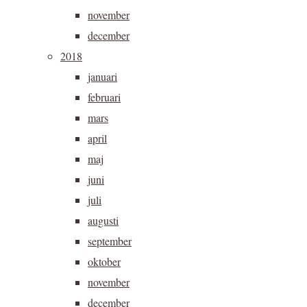
november
december
2018
januari
februari
mars
april
maj
juni
juli
augusti
september
oktober
november
december