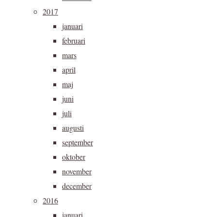
2017
januari
februari
mars
april
maj
juni
juli
augusti
september
oktober
november
december
2016
januari