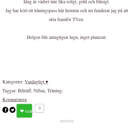
Idag är vädret inte lika roligt, grått och blåsigt.
Jag har kört ett träningspass här hemma och nu funderar jag på att
slöa framför TVen.
Helgen blir antagligen lugn, inget planerat.
Kategorier:
Vardagligt ♥
Taggar:
Bilträff
,
Nifsta
,
Träning
;
Kommentera
0
Gilla