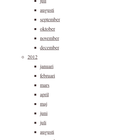
juli
augusti
september
oktober
november
december
2012
januari
februari
mars
april
maj
juni
juli
augusti