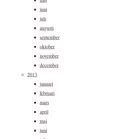
juni
juli
augusti
september
oktober
november
december
2013
januari
februari
mars
april
maj
juni