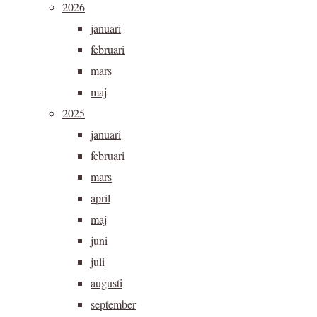
2026
januari
februari
mars
maj
2025
januari
februari
mars
april
maj
juni
juli
augusti
september