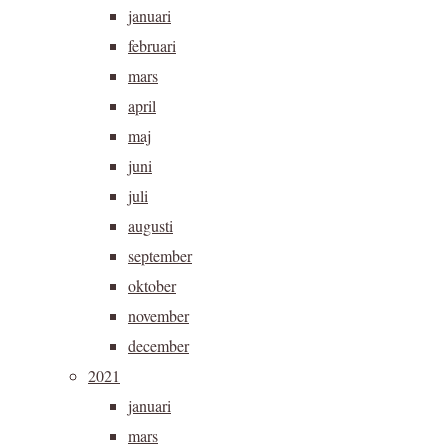
januari
februari
mars
april
maj
juni
juli
augusti
september
oktober
november
december
2021
januari
mars