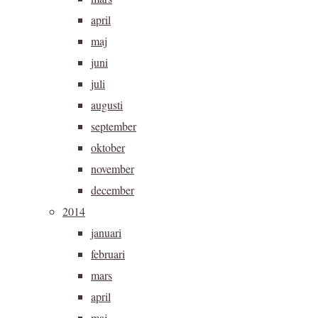
april
maj
juni
juli
augusti
september
oktober
november
december
2014
januari
februari
mars
april
maj