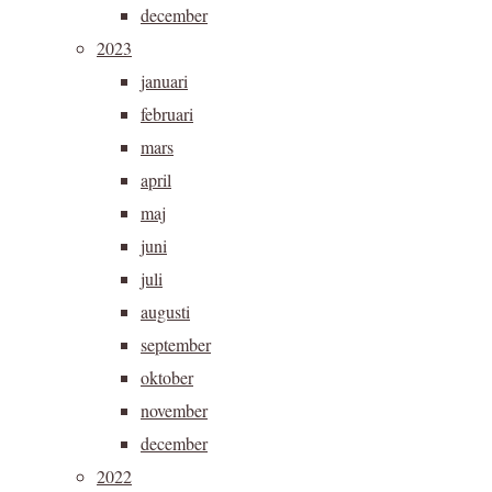
december
2023
januari
februari
mars
april
maj
juni
juli
augusti
september
oktober
november
december
2022