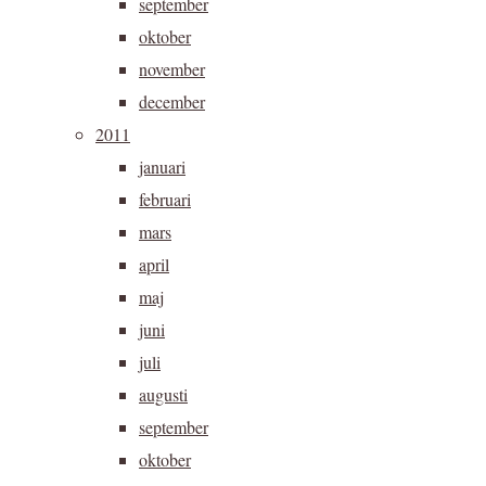
september
oktober
november
december
2011
januari
februari
mars
april
maj
juni
juli
augusti
september
oktober