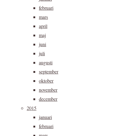
februari
mars
april
maj
juni
juli
augusti
september
oktober
november
december
2015
januari
februari
mars