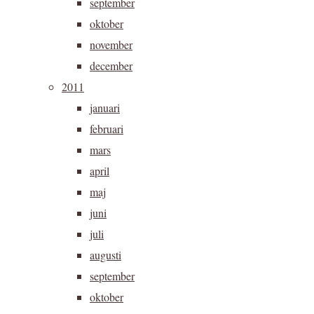
september
oktober
november
december
2011
januari
februari
mars
april
maj
juni
juli
augusti
september
oktober