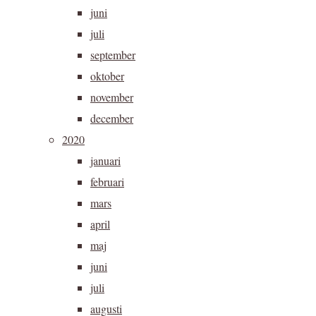
juni
juli
september
oktober
november
december
2020
januari
februari
mars
april
maj
juni
juli
augusti