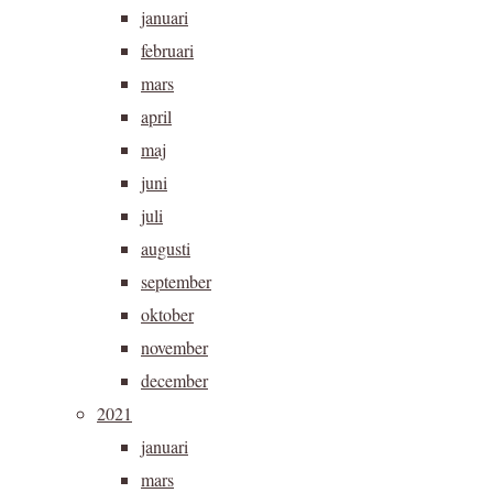
januari
februari
mars
april
maj
juni
juli
augusti
september
oktober
november
december
2021
januari
mars