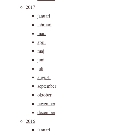
2017
januari
februari
mars
april
maj
juni
juli
augusti
september
oktober
november
december
2016
januari