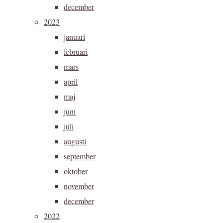
december
2023
januari
februari
mars
april
maj
juni
juli
augusti
september
oktober
november
december
2022