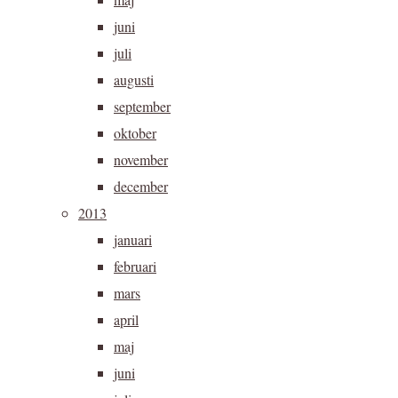
juni
juli
augusti
september
oktober
november
december
2013
januari
februari
mars
april
maj
juni