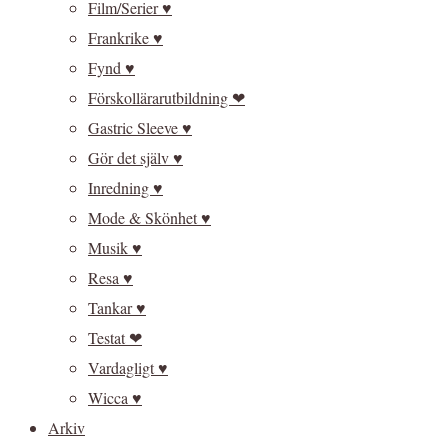
Film/Serier ♥
Frankrike ♥
Fynd ♥
Förskollärarutbildning ❤
Gastric Sleeve ♥
Gör det själv ♥
Inredning ♥
Mode & Skönhet ♥
Musik ♥
Resa ♥
Tankar ♥
Testat ❤
Vardagligt ♥
Wicca ♥
Arkiv