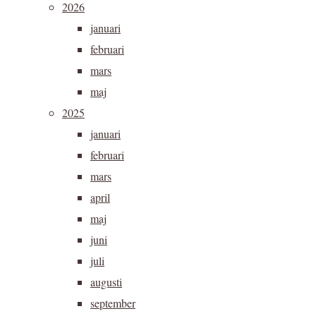
2026
januari
februari
mars
maj
2025
januari
februari
mars
april
maj
juni
juli
augusti
september