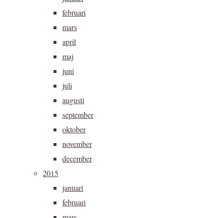
februari
mars
april
maj
juni
juli
augusti
september
oktober
november
december
2015
januari
februari
mars