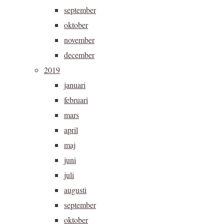
september
oktober
november
december
2019
januari
februari
mars
april
maj
juni
juli
augusti
september
oktober