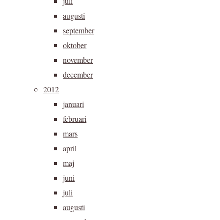
juli
augusti
september
oktober
november
december
2012
januari
februari
mars
april
maj
juni
juli
augusti