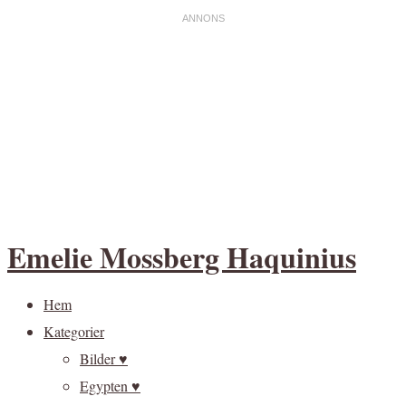
Emelie Mossberg Haquinius
Hem
Kategorier
Bilder ♥
Egypten ♥