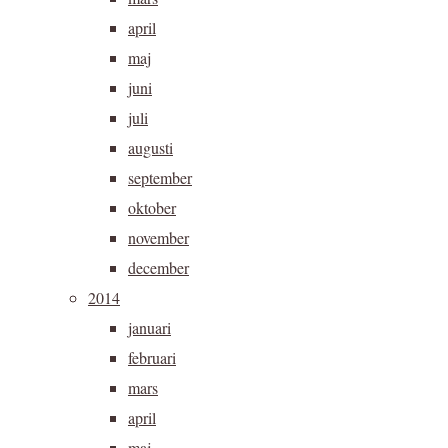
april
maj
juni
juli
augusti
september
oktober
november
december
2014
januari
februari
mars
april
maj