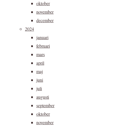
oktober
november
december
2024
januari
februari
mars
april
maj
juni
juli
augusti
september
oktober
november