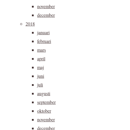
november
december
2018
januari
februari
mars
april
maj
juni
juli
augusti
september
oktober
november
december