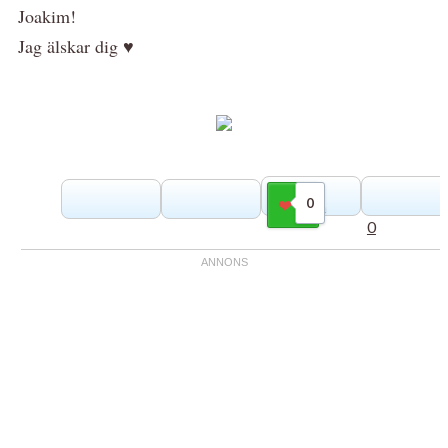
Joakim!
Jag älskar dig ♥
0
Gilla
0