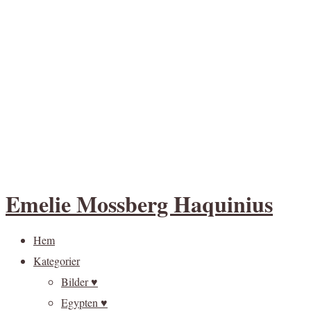
Emelie Mossberg Haquinius
Hem
Kategorier
Bilder ♥
Egypten ♥