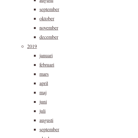
september
oktober
november
december
2019
januari
februari
mars
april
maj
juni
juli
augusti
september