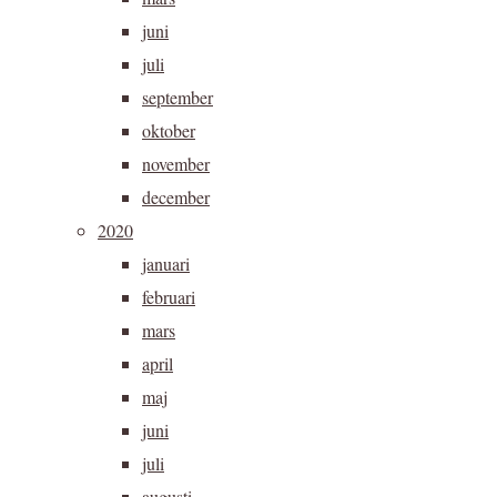
juni
juli
september
oktober
november
december
2020
januari
februari
mars
april
maj
juni
juli
augusti