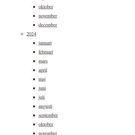
oktober
november
december
2024
januari
februari
mars
april
maj
juni
juli
augusti
september
oktober
november