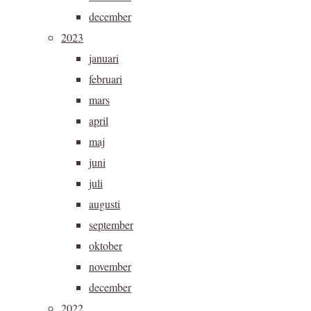
december
2023
januari
februari
mars
april
maj
juni
juli
augusti
september
oktober
november
december
2022