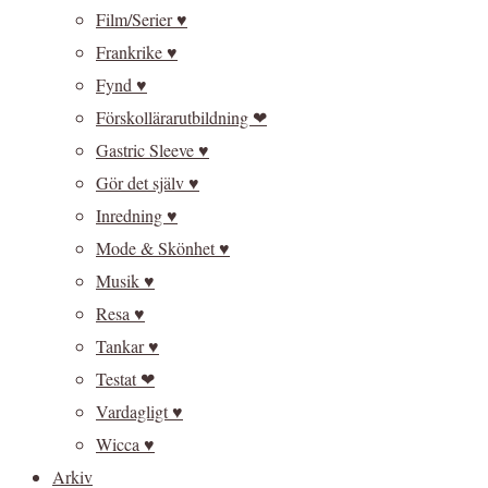
Film/Serier ♥
Frankrike ♥
Fynd ♥
Förskollärarutbildning ❤
Gastric Sleeve ♥
Gör det själv ♥
Inredning ♥
Mode & Skönhet ♥
Musik ♥
Resa ♥
Tankar ♥
Testat ❤
Vardagligt ♥
Wicca ♥
Arkiv