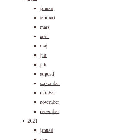
januari
februari
mars
april
maj
juni
juli
augusti
september
oktober
november
december
2021
januari
mars