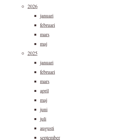
2026
januari
februari
mars
maj
2025
januari
februari
mars
april
maj
juni
juli
augusti
september