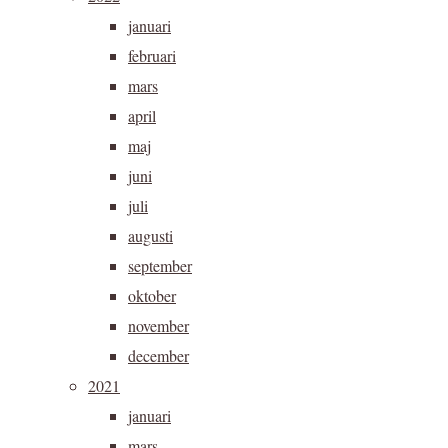
januari
februari
mars
april
maj
juni
juli
augusti
september
oktober
november
december
2021
januari
mars