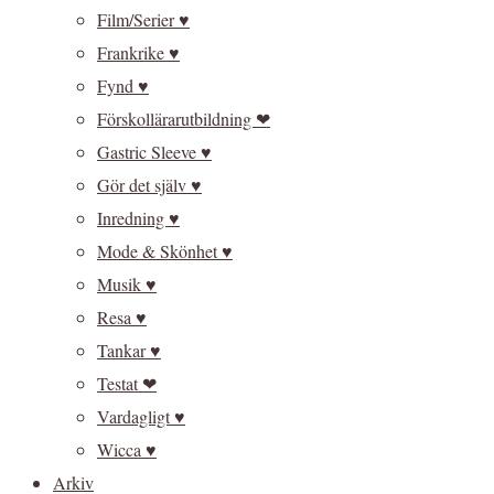
Film/Serier ♥
Frankrike ♥
Fynd ♥
Förskollärarutbildning ❤
Gastric Sleeve ♥
Gör det själv ♥
Inredning ♥
Mode & Skönhet ♥
Musik ♥
Resa ♥
Tankar ♥
Testat ❤
Vardagligt ♥
Wicca ♥
Arkiv