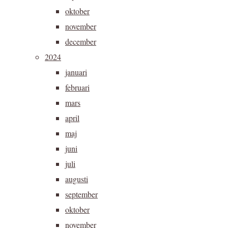
oktober
november
december
2024
januari
februari
mars
april
maj
juni
juli
augusti
september
oktober
november