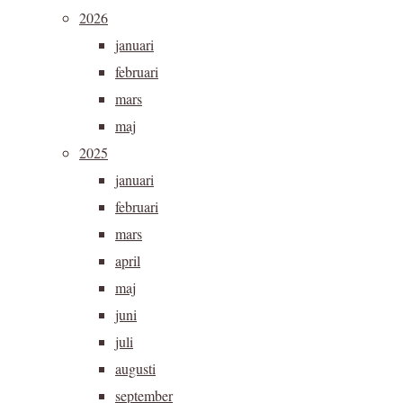
2026
januari
februari
mars
maj
2025
januari
februari
mars
april
maj
juni
juli
augusti
september