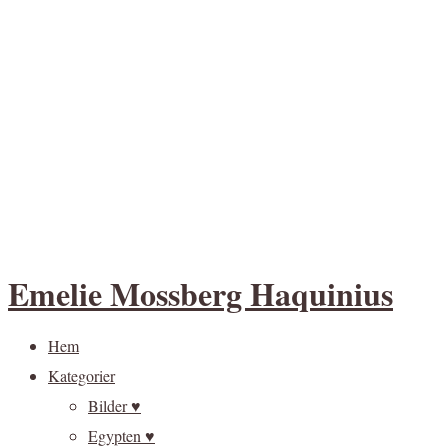
Emelie Mossberg Haquinius
Hem
Kategorier
Bilder ♥
Egypten ♥