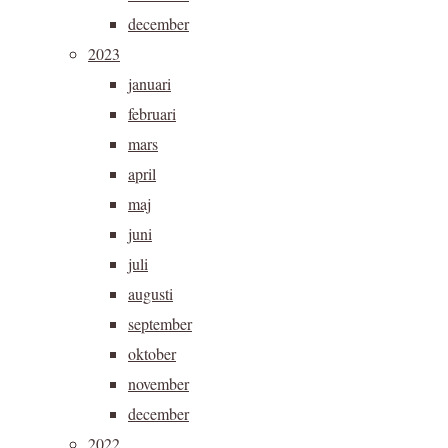
december
2023
januari
februari
mars
april
maj
juni
juli
augusti
september
oktober
november
december
2022