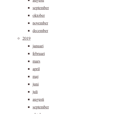
september
oktober
november
december
2019
januari
februari
mars
april
maj
juni
juli
augusti
september