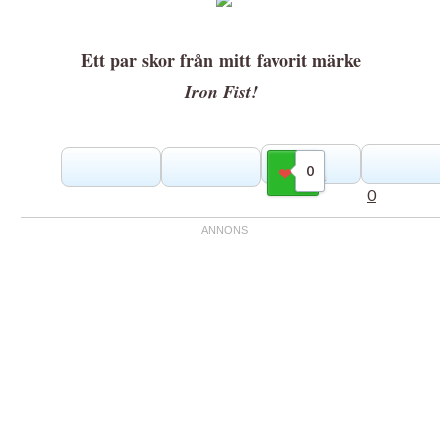
Ett par skor från
mitt
favorit märke
Iron Fist!
0
Gilla
0