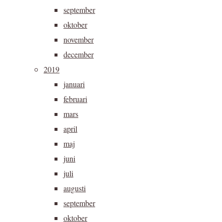
september
oktober
november
december
2019
januari
februari
mars
april
maj
juni
juli
augusti
september
oktober