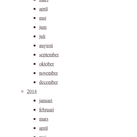
april
maj
juni
juli
augusti
september
oktober
november
december
2014
januari
februari
mars
april
maj