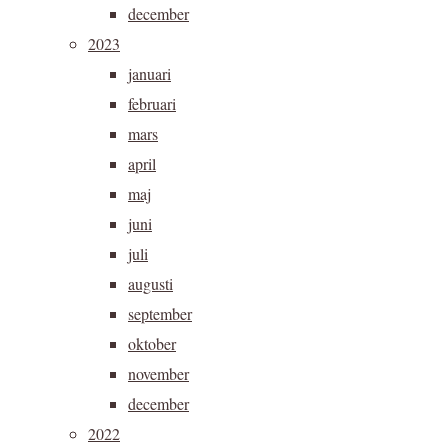
december
2023
januari
februari
mars
april
maj
juni
juli
augusti
september
oktober
november
december
2022