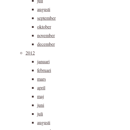
juli
augusti
september
oktober
november
december
2012
januari
februari
mars
april
maj
juni
juli
augusti