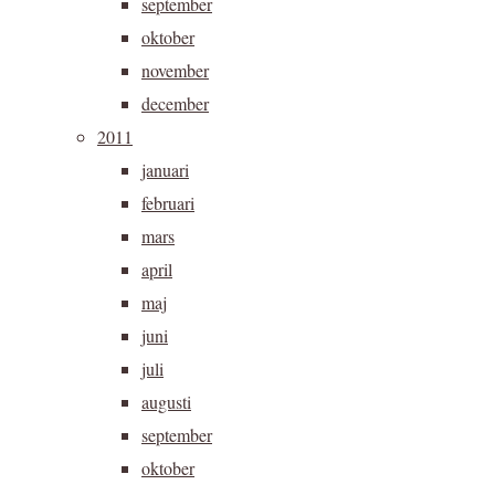
september
oktober
november
december
2011
januari
februari
mars
april
maj
juni
juli
augusti
september
oktober