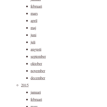
februari
mars
april
maj
juni
juli
augusti
september
oktober
november
december
2015
januari
februari
mars