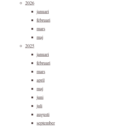
2026
januari
februari
mars
maj
2025
januari
februari
mars
april
maj
juni
juli
augusti
september