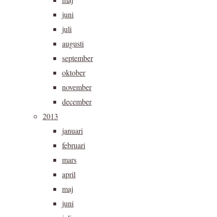
juni
juli
augusti
september
oktober
november
december
2013
januari
februari
mars
april
maj
juni