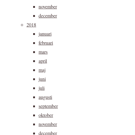
november
december
2018
januari
februari
mars
april
maj
juni
juli
augusti
september
oktober
november
december