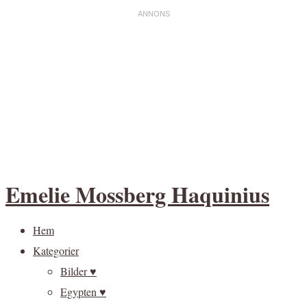
Emelie Mossberg Haquinius
Hem
Kategorier
Bilder ♥
Egypten ♥