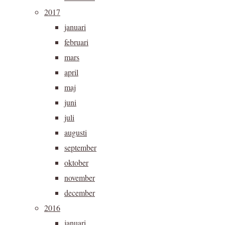
2017
januari
februari
mars
april
maj
juni
juli
augusti
september
oktober
november
december
2016
januari