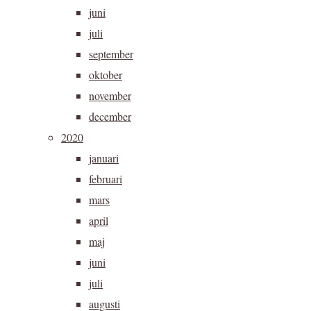
juni
juli
september
oktober
november
december
2020
januari
februari
mars
april
maj
juni
juli
augusti