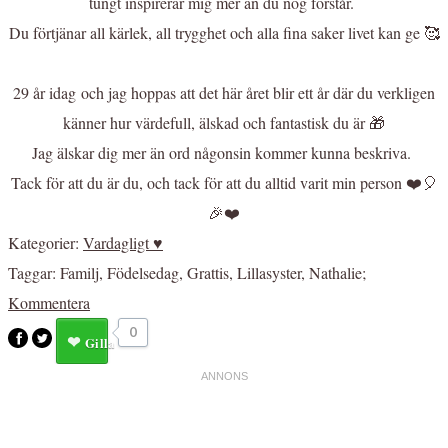
tungt inspirerar mig mer än du nog förstår.
Du förtjänar all kärlek, all trygghet och alla fina saker livet kan ge 🥰
29 år idag och jag hoppas att det här året blir ett år där du verkligen
känner hur värdefull, älskad och fantastisk du är 🎁
Jag älskar dig mer än ord någonsin kommer kunna beskriva.
Tack för att du är du, och tack för att du alltid varit min person ❤️🎈
🎉❤️
Kategorier:
Vardagligt ♥
Taggar:
Familj
,
Födelsedag
,
Grattis
,
Lillasyster
,
Nathalie
;
Kommentera
0
Gilla