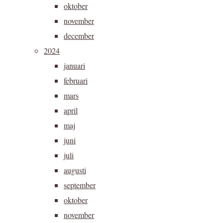
oktober
november
december
2024
januari
februari
mars
april
maj
juni
juli
augusti
september
oktober
november