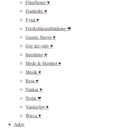
Film/Serier ♥
Frankrike ♥
Fynd ♥
Förskollärarutbildning ❤
Gastric Sleeve ♥
Gör det själv ♥
Inredning ♥
Mode & Skönhet ♥
Musik ♥
Resa ♥
Tankar ♥
Testat ❤
Vardagligt ♥
Wicca ♥
Arkiv