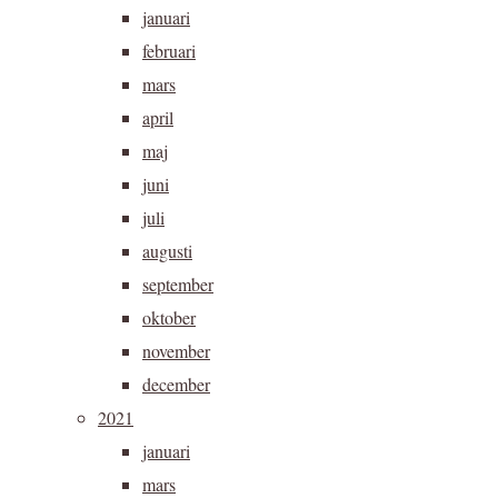
januari
februari
mars
april
maj
juni
juli
augusti
september
oktober
november
december
2021
januari
mars