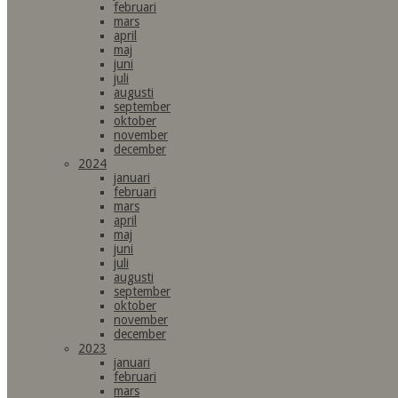
februari
mars
april
maj
juni
juli
augusti
september
oktober
november
december
2024
januari
februari
mars
april
maj
juni
juli
augusti
september
oktober
november
december
2023
januari
februari
mars