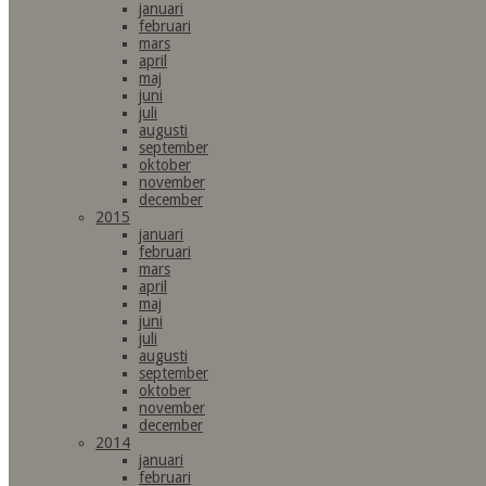
januari
februari
mars
april
maj
juni
juli
augusti
september
oktober
november
december
2015
januari
februari
mars
april
maj
juni
juli
augusti
september
oktober
november
december
2014
januari
februari