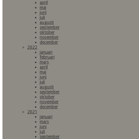
april
maj
juni
juli
augusti
september
oktober
november
december
2022
januari
februari
mars
april
maj
juni
juli
augusti
september
oktober
november
december
2021
januari
mars
juni
juli
september